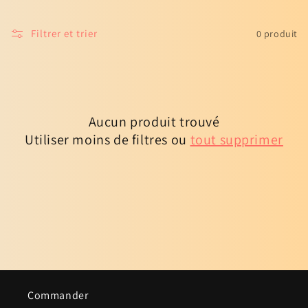
c
Filtrer et trier
0 produit
t
i
o
Aucun produit trouvé
n
Utiliser moins de filtres ou
tout supprimer
:
Commander