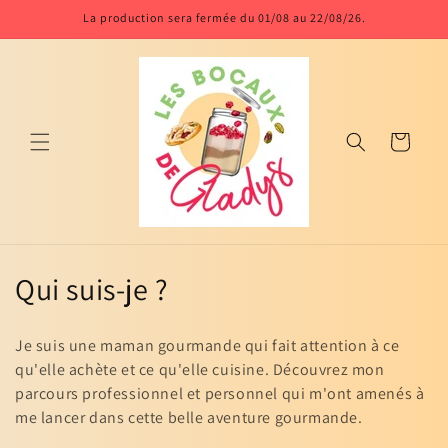
et
La production sera fermée du 01/08 au 22/08/26.
passer
au
contenu
Panier
C
Qui suis-je ?
o
Je suis une maman gourmande qui fait attention à ce
l
qu'elle achète et ce qu'elle cuisine. Découvrez mon
parcours professionnel et personnel qui m'ont amenés à
l
me lancer dans cette belle aventure gourmande.
e